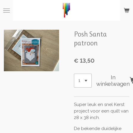
Ga
direct
naar
de
hoofdinhoud
Posh Santa
patroon
€ 13,50
In
winkelwagen
Super leuk en snel Kerst
project voor een quilt van
28 x 38 inch.
De bekende duidelijke