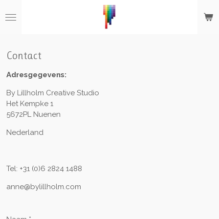
Ga
direct
naar
de
hoofdinhoud
Contact
Adresgegevens:
By Lillholm Creative Studio
Het Kempke 1
5672PL Nuenen
Nederland
Tel: +31 (0)6 2824 1488
anne@bylillholm.com