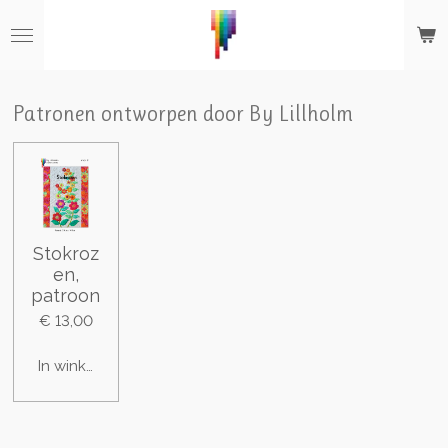
Ga
direct
naar
de
hoofdinhoud
Patronen ontworpen door By Lillholm
Stokroz
en,
patroon
€ 13,00
In winkelwagen