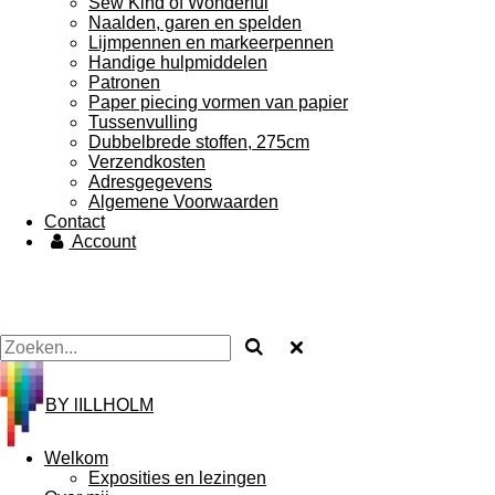
Sew Kind of Wonderful
Naalden, garen en spelden
Lijmpennen en markeerpennen
Handige hulpmiddelen
Patronen
Paper piecing vormen van papier
Tussenvulling
Dubbelbrede stoffen, 275cm
Verzendkosten
Adresgegevens
Algemene Voorwaarden
Contact
Account
BY lILLHOLM
Welkom
Exposities en lezingen