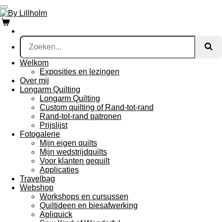
Ga
direct
naar
de
hoofdinhoud
Welkom
Exposities en lezingen
Over mij
Longarm Quilting
Longarm Quilting
Custom quilting of Rand-tot-rand
Rand-tot-rand patronen
Prijslijst
Fotogalerie
Mijn eigen quilts
Mijn wedstrijdquilts
Voor klanten gequilt
Applicaties
Travelbag
Webshop
Workshops en cursussen
Quiltideen en biesafwerking
Apliquick