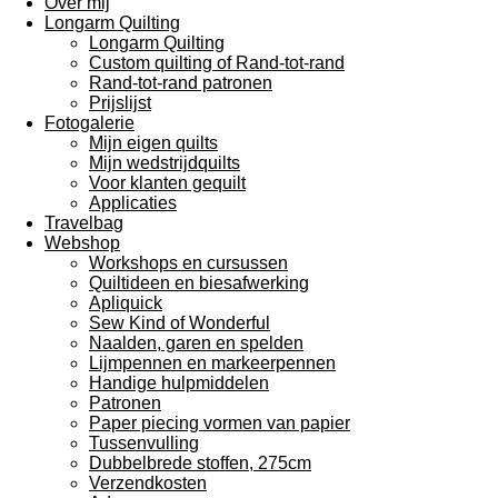
Over mij
Longarm Quilting
Longarm Quilting
Custom quilting of Rand-tot-rand
Rand-tot-rand patronen
Prijslijst
Fotogalerie
Mijn eigen quilts
Mijn wedstrijdquilts
Voor klanten gequilt
Applicaties
Travelbag
Webshop
Workshops en cursussen
Quiltideen en biesafwerking
Apliquick
Sew Kind of Wonderful
Naalden, garen en spelden
Lijmpennen en markeerpennen
Handige hulpmiddelen
Patronen
Paper piecing vormen van papier
Tussenvulling
Dubbelbrede stoffen, 275cm
Verzendkosten