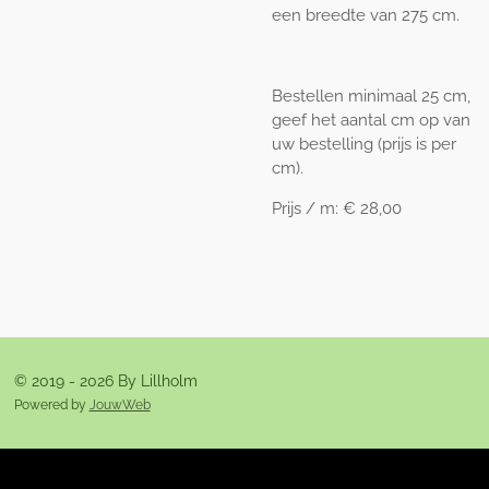
een breedte van 275 cm.
Bestellen minimaal 25 cm,
geef het aantal cm op van
uw bestelling (prijs is per
cm).
Prijs / m:
€ 28,00
© 2019 - 2026 By Lillholm
Powered by
JouwWeb