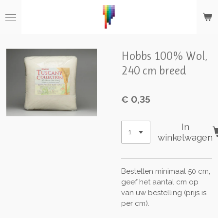
Ga
direct
naar
de
hoofdinhoud
Hobbs 100% Wol,
240 cm breed
€ 0,35
In
winkelwagen
Bestellen minimaal 50 cm,
geef het aantal cm op
van uw bestelling (prijs is
per cm).