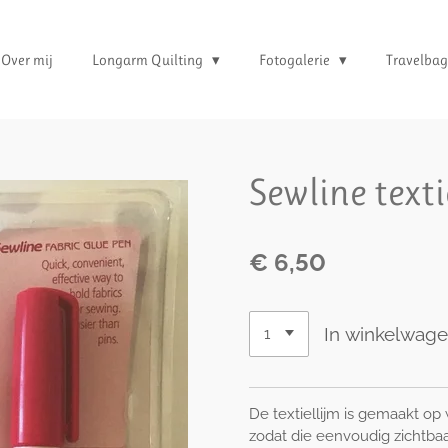
Over mij
Longarm Quilting
Fotogalerie
Travelbag
Sewline texti
€ 6,50
In winkelwag
De textiellijm is gemaakt op
zodat die eenvoudig zichtbaa